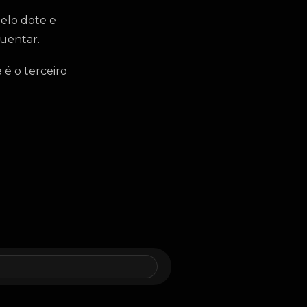
pelo dote e
guentar.
 é o terceiro