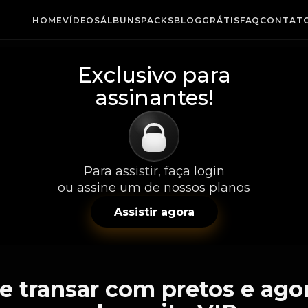
HOME
VÍDEOS
ÁLBUNS
PACKS
BLOG
GRÁTIS
FAQ
CONTAT
Exclusivo para
assinantes!
Para assistir, faça login
ou assine um de nossos planos
Assistir agora
e transar com pretos e ago