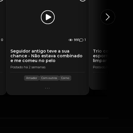
0
991
1
Seguidor antigo teve a sua
Trio comedor - Squi
chance - Não estava combinado
esporradas na bo
e me comeu no pelo
limpar
Postado há 2 semanas
Postado há 3 semanas
Amador
Com outros
Corno
..
...