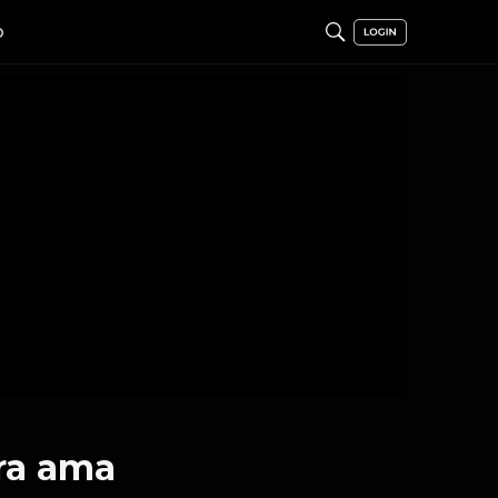
O
ra ama