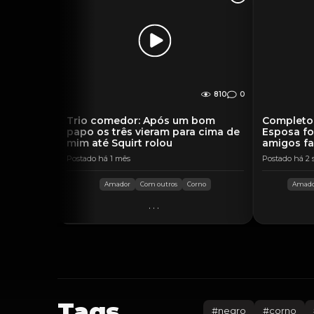
810
0
Trio comedor: Após um bom
Completo 
papo os três vieram para cima de
Esposa fo
mim até Squirt rolou
amigos fa
Postado há 1 mês
Postado há 2
Amador
Com outros
Corno
Amad
...
Tags
#
negro
#
corno