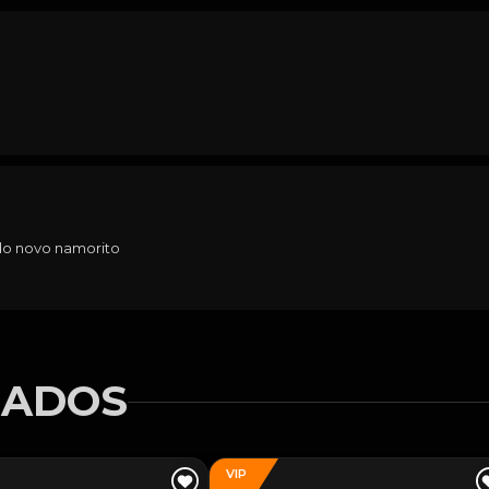
 do novo namorito
NADOS
VIP