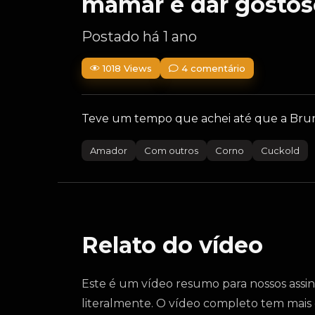
mamar e dar gostos
Postado há 1 ano
1018 Views
4 comentário
Teve um tempo que achei até que a Bruna
Amador
Com outros
Corno
Cuckold
Relato do vídeo
Este é um vídeo resumo para nossos assina
literalmente. O vídeo completo tem mais 