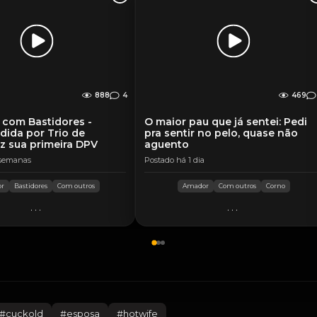
888
4
469
com Bastidores -
O maior pau que já sentei: Pedi
dida por Trio de
pra sentir no pelo, quase não
z sua primeira DPV
aguento
 semanas
Postado há 1 dia
or
Bastidores
Com outros
Amador
Com outros
Corno
...
...
#
cuckold
#
esposa
#
hotwife