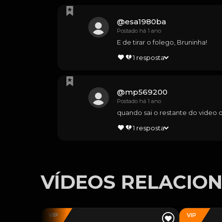
@
esa1980ba
Postado há 1 ano
E de tirar o folego, Bruninha!
1
resposta
@
mp569200
Postado há 1 ano
quando sai o restante do video
1
resposta
VÍDEOS RELACIO
VIP
VIP