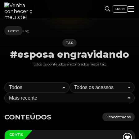
☰
Home
Tag
TAG
#esposa engravidando
Todos os conteúdos encontrados nesta
tag
.
CONTEÚDOS
1
encontrados
GRÁTIS