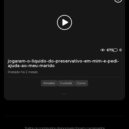
675
0
jogaram-o-liquido-do-preservativo-em-mim-e-pedi-
ajuda-ao-meu-marido
Postado há 2 meses
Amador
Cuckold
Corno
...
Todos os conteúdos disponíveis foram carregados