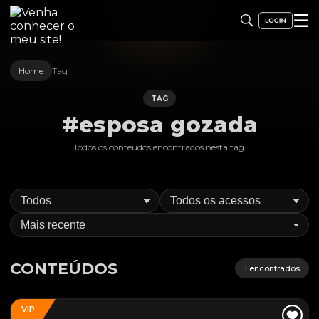
☰
Home
Tag
TAG
#esposa gozada
Todos os conteúdos encontrados nesta
tag
.
CONTEÚDOS
1
encontrados
VIP