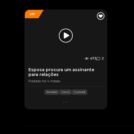
VIP
473
2
Esposa procura um assinante
para relações
Postado há 4 meses
Amador
Corno
Cuckold
...