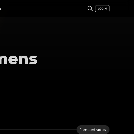
O
mens
1
encontrados