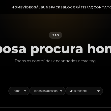
HOME
VÍDEOS
ÁLBUNS
PACKS
BLOG
GRÁTIS
FAQ
CONTAT
TAG
posa procura ho
Todos os conteúdos encontrados nesta
tag
.