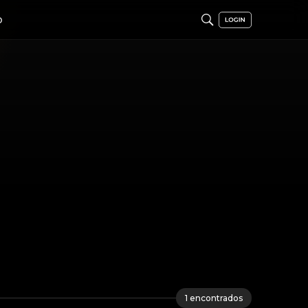
O
a
1
encontrados