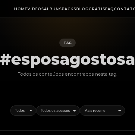
HOME
VÍDEOS
ÁLBUNS
PACKS
BLOG
GRÁTIS
FAQ
CONTAT
TAG
#esposagostos
Todos os conteúdos encontrados nesta
tag
.