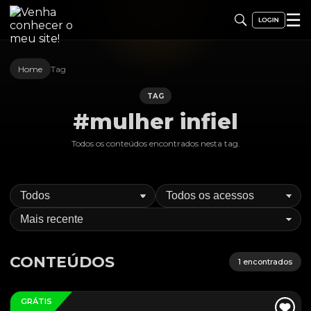
☰
Home
Tag
TAG
#mulher infiel
Todos os conteúdos encontrados nesta
tag
.
CONTEÚDOS
1
encontrados
GRÁTIS