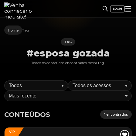
☰
Home
Tag
TAG
#esposa gozada
Todos os conteúdos encontrados nesta
tag
.
CONTEÚDOS
1
encontrados
VIP