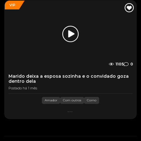
VIP
1105
0
Marido deixa a esposa sozinha e o convidado goza
dentro dela
Postado há 1 mês
Amador
Com outros
Corno
...