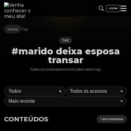
☰
Home
Tag
TAG
#marido deixa esposa
transar
Todos os conteúdos encontrados nesta
tag
.
CONTEÚDOS
1
encontrados